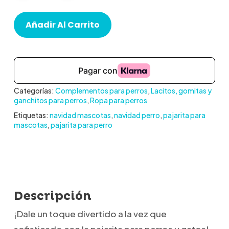
Añadir Al Carrito
Categorías:
Complementos para perros
,
Lacitos, gomitas y
ganchitos para perros
,
Ropa para perros
Etiquetas:
navidad mascotas
,
navidad perro
,
pajarita para
mascotas
,
pajarita para perro
Descripción
¡Dale un toque divertido a la vez que