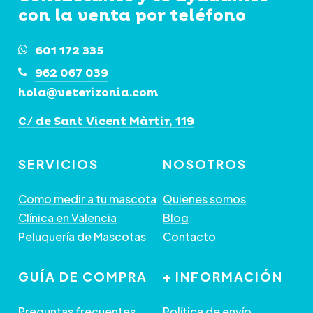
pueden
pueden
con la venta por teléfono
elegir
elegir
601 172 335
en
en
962 067 039
la
la
hola@veterizonia.com
página
página
de
de
C/ de Sant Vicent Màrtir, 119
producto
producto
SERVICIOS
NOSOTROS
Como medir a tu mascota
Quienes somos
Clínica en Valencia
Blog
Peluquería de Mascotas
Contacto
GUÍA DE COMPRA
+ INFORMACIÓN
Preguntas frecuentes
Política de envío