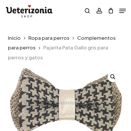
Skip
Menu
Men
to
search
account
main
content
Inicio
Ropa para perros
Complementos
para perros
Pajarita Pata Gallo gris para
perros y gatos