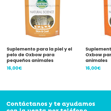
Leer Más
Suplemento para la piel y el
Suplement
pelo de Oxbow para
Oxbow pa
pequeños animales
animales
16,00
€
16,00
€
Contáctanos y te ayudamos
con la venta por teléfono