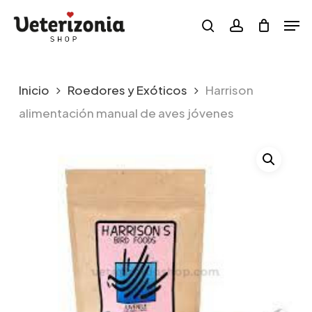
Skip
Menu
Men
to
search
account
main
content
Inicio
Roedores y Exóticos
Harrison
alimentación manual de aves jóvenes