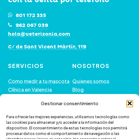
601 172 335
962 067 039
hola@veterizonia.com
C/ de Sant Vicent Màrtir, 119
SERVICIOS
NOSOTROS
Como medir a tu mascota
Quienes somos
Clínica en Valencia
Blog
Peluquería de Mascotas
Contacto
Gestionar consentimiento
GUÍA DE COMPRA
+ INFORMACIÓN
Para ofrecer las mejores experiencias, utilizamos tecnologías como
las cookies para almacenar y/o acceder a la información del
dispositivo. El consentimiento de estas tecnologías nos permitirá
Preguntas frecuentes
Política de envío
procesar datos como el comportamiento de navegación o las