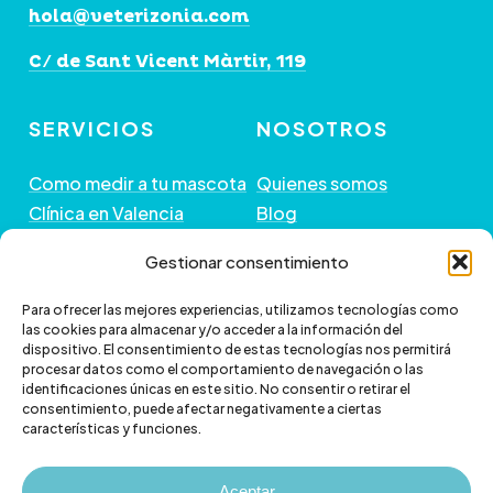
hola@veterizonia.com
C/ de Sant Vicent Màrtir, 119
SERVICIOS
NOSOTROS
Como medir a tu mascota
Quienes somos
Clínica en Valencia
Blog
Peluquería de Mascotas
Contacto
Gestionar consentimiento
GUÍA DE COMPRA
+ INFORMACIÓN
Para ofrecer las mejores experiencias, utilizamos tecnologías como
las cookies para almacenar y/o acceder a la información del
dispositivo. El consentimiento de estas tecnologías nos permitirá
Preguntas frecuentes
Política de envío
procesar datos como el comportamiento de navegación o las
Paga a plazos con Klarna
Cambios y devoluciones
identificaciones únicas en este sitio. No consentir o retirar el
consentimiento, puede afectar negativamente a ciertas
Paga a plazos con
Política de Privacidad
características y funciones.
scalapay
Política de Cookies
Aviso legal
Aceptar