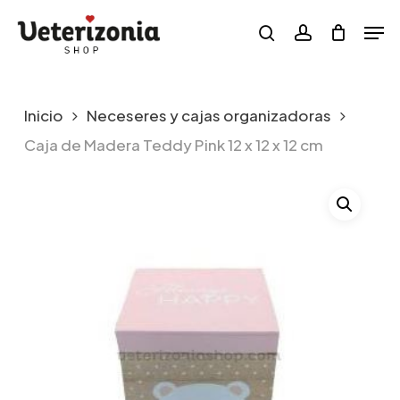
Skip
Menu
Men
to
search
account
main
content
Inicio
Neceseres y cajas organizadoras
Caja de Madera Teddy Pink 12 x 12 x 12 cm