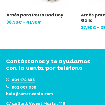
Este
Este
Seleccionar Opciones
Selec
Arnés para Perro Bad Boy
Arnés para
producto
producto
Gallo
Rango
38,90
€
-
41,90
€
tiene
tiene
de
37,90
€
-
3
precios:
múltiples
múltiples
desde
variantes.
variantes.
38,90€
Las
Las
hasta
41,90€
opciones
opciones
se
se
Contáctanos y te ayudamos
pueden
pueden
con la venta por teléfono
elegir
elegir
601 172 335
en
en
962 067 039
la
la
hola@veterizonia.com
página
página
de
de
C/ de Sant Vicent Màrtir, 119