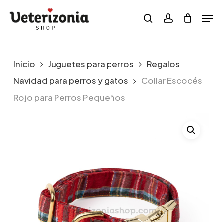
Skip
Menu
Men
to
search
account
main
content
Inicio
Juguetes para perros
Regalos
Navidad para perros y gatos
Collar Escocés
Rojo para Perros Pequeños