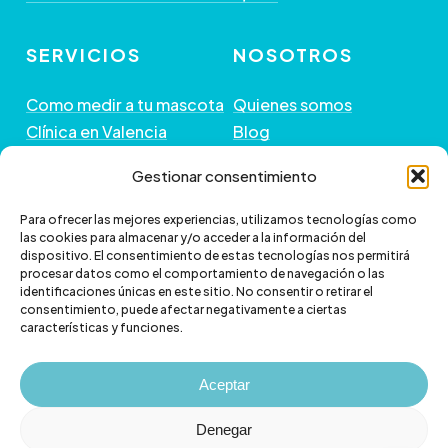
producto
producto
SERVICIOS
NOSOTROS
Como medir a tu mascota
Quienes somos
Clínica en Valencia
Blog
Peluquería de Mascotas
Contacto
Gestionar consentimiento
GUÍA DE COMPRA
+ INFORMACIÓN
Para ofrecer las mejores experiencias, utilizamos tecnologías como
las cookies para almacenar y/o acceder a la información del
dispositivo. El consentimiento de estas tecnologías nos permitirá
Preguntas frecuentes
Política de envío
procesar datos como el comportamiento de navegación o las
Paga a plazos con Klarna
Cambios y devoluciones
identificaciones únicas en este sitio. No consentir o retirar el
consentimiento, puede afectar negativamente a ciertas
Paga a plazos con
Política de Privacidad
características y funciones.
scalapay
Política de Cookies
Aviso legal
Aceptar
Denegar