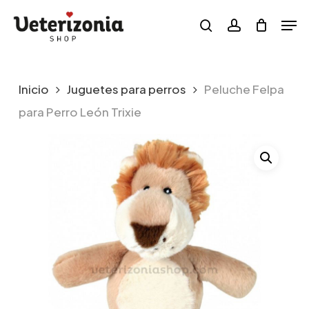
Skip
Menu
Men
to
search
account
main
content
Inicio
Juguetes para perros
Peluche Felpa
para Perro León Trixie