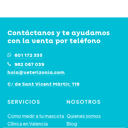
desde
Las
3,28€
hasta
opciones
4,99€
se
Contáctanos y te ayudamos
pueden
con la venta por teléfono
elegir
en
601 172 335
la
962 067 039
página
hola@veterizonia.com
de
C/ de Sant Vicent Màrtir, 119
producto
SERVICIOS
NOSOTROS
Como medir a tu mascota
Quienes somos
Clínica en Valencia
Blog