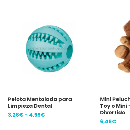
Este
Seleccionar Opciones
A
Pelota Mentolada para
Mini Peluc
producto
Limpieza Dental
Toy o Mini
tiene
Divertido
Rango
3,28
€
-
4,99
€
múltiples
de
6,49
€
precios:
variantes.