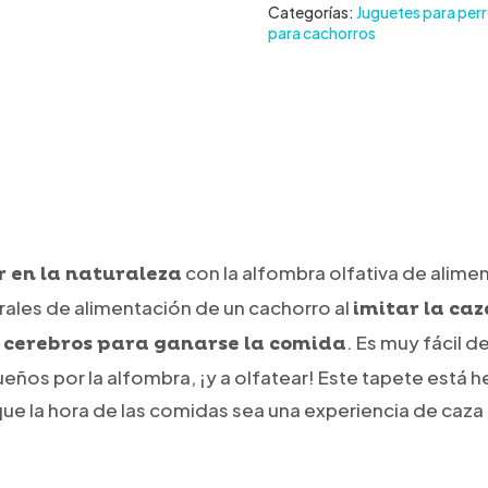
Categorías:
Juguetes para per
para cachorros
con la alfombra olfativa de alimen
 en la naturaleza
urales de alimentación de un cachorro al
imitar la caz
. Es muy fácil d
y cerebros para ganarse la comida
ños por la alfombra, ¡y a olfatear! Este tapete está h
e la hora de las comidas sea una experiencia de caza