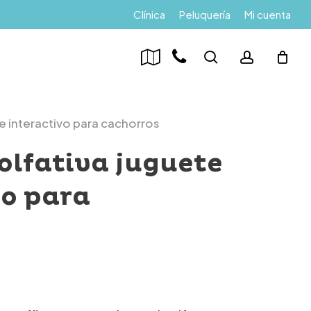
Menu
Clínica
Peluquería
Mi cuenta
search
account
e interactivo para cachorros
olfativa juguete
vo para