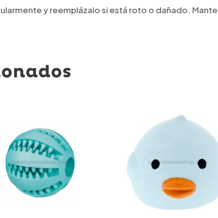
gularmente y reemplázalo si está roto o dañado. Manten
ionados