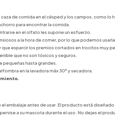
a caza de comida en el césped y los campos, como lo hi
 cachorro para encontrar la comida.
entrarse en el olfato les supone un esfuerzo.
nsiosos a la hora de comer, por lo que podemos usarla
y que esparcir los premios cortados en trocitos muy pe
enible que no son tóxicos y seguros.
de pequeñas hasta grandes.
a alfombra en la lavadora máx 30º y secadora.
amiento.
 el embalaje antes de usar. El producto está diseñado 
pervise a su mascota durante el uso. No dejes el produ