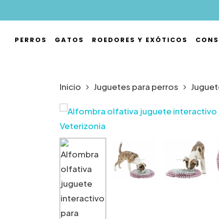
Skip
to
main
PERROS
GATOS
ROEDORES Y EXÓTICOS
CONS
content
Hit enter to search or ESC to close
Inicio
Juguetes para perros
Juguet