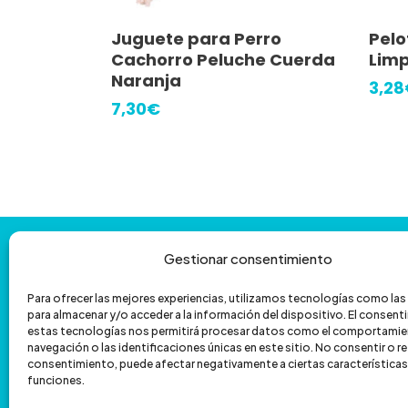
Este
Añadir Al Carrito
Juguete para Perro
Pelo
prod
Cachorro Peluche Cuerda
Limp
tiene
Naranja
3,28
múlti
7,30
€
varia
Las
opci
se
pued
Contáctanos
y
te
ayudamos
con
Gestionar consentimiento
elegi
la
venta
por
teléfono
en
Para ofrecer las mejores experiencias, utilizamos tecnologías como la
para almacenar y/o acceder a la información del dispositivo. El consen
601 172 335
962 067 039
la
estas tecnologías nos permitirá procesar datos como el comportamie
navegación o las identificaciones únicas en este sitio. No consentir o ret
pági
hola@veterizonia.com
consentimiento, puede afectar negativamente a ciertas características
de
funciones.
prod