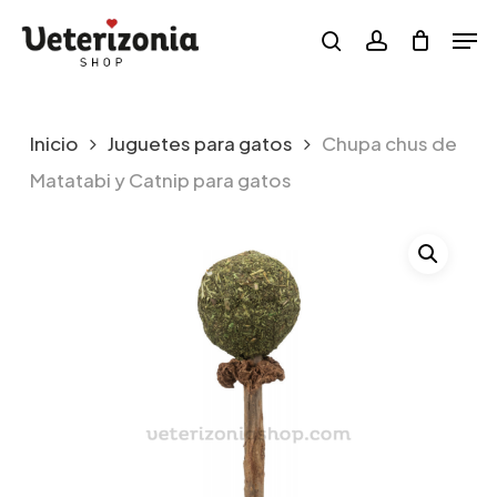
Skip
Menu
Men
to
search
account
main
content
Inicio
Juguetes para gatos
Chupa chus de
Matatabi y Catnip para gatos