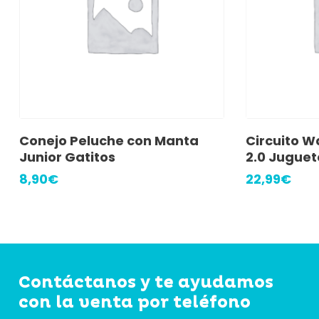
Leer Más
A
Conejo Peluche con Manta
Circuito W
Junior Gatitos
2.0 Juguet
8,90
€
22,99
€
Contáctanos y te ayudamos
con la venta por teléfono