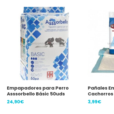
Añadir Al Carrito
A
Empapadores para Perro
Pañales E
Asssorbello Básic 50uds
Cachorros
24,90
€
3,99
€