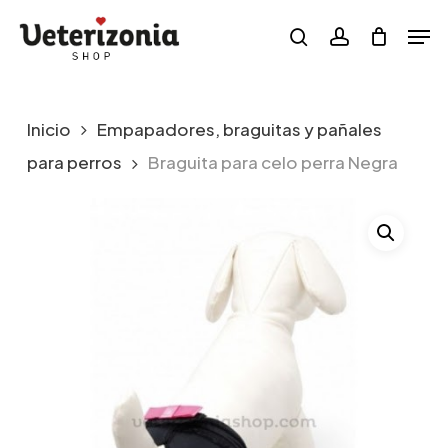
Skip
Menu
Men
to
search
account
main
content
Inicio
Empapadores, braguitas y pañales
para perros
Braguita para celo perra Negra