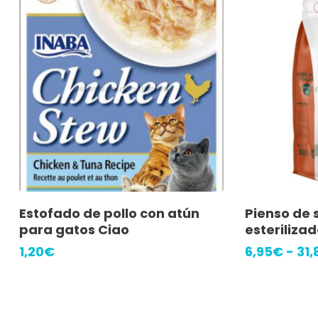
Este
Añadir Al Carrito
Selec
Estofado de pollo con atún
Pienso de
producto
para gatos Ciao
esteriliza
tiene
1,20
€
6,95
€
-
31,
múltiples
variantes.
Las