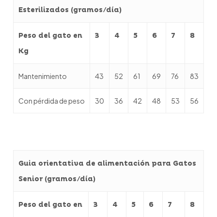
Esterilizados (gramos/día)
Peso del gato en
3
4
5
6
7
8
Kg
Mantenimiento
43
52
61
69
76
83
Con pérdida de peso
30
36
42
48
53
56
Guia orientativa de alimentación para Gatos
Senior (gramos/día)
Peso del gato en
3
4
5
6
7
8