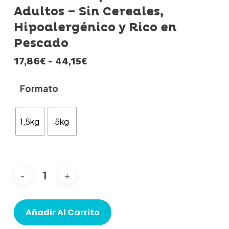
Adultos – Sin Cereales,
Hipoalergénico y Rico en
Pescado
Rango
17,86
€
-
44,15
€
de
precios:
Formato
desde
17,86€
hasta
1,5kg
5kg
44,15€
Añadir Al Carrito