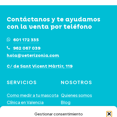
opciones
se
Contáctanos y te ayudamos
pueden
con la venta por teléfono
elegir
en
601 172 335
la
962 067 039
página
hola@veterizonia.com
de
C/ de Sant Vicent Màrtir, 119
producto
SERVICIOS
NOSOTROS
Como medir a tu mascota
Quienes somos
Clínica en Valencia
Blog
Peluquería de Mascotas
Contacto
Gestionar consentimiento