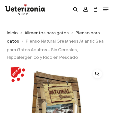
Skip
Menu
Men
to
search
account
main
content
Inicio
Alimentos para gatos
Pienso para
gatos
Pienso Natural Greatness Atlantic Sea
para Gatos Adultos – Sin Cereales,
Hipoalergénico y Rico en Pescado