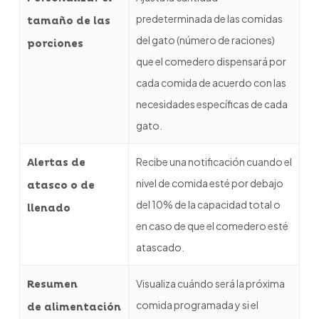
predeterminada de las comidas
tamaño
de las
del gato (número de raciones)
porciones
que el comedero dispensará por
cada comida de acuerdo con las
necesidades específicas de cada
gato.
Recibe una notificación cuando el
Alertas de
nivel de comida esté por debajo
atasco
o de
del 10% de la capacidad total o
llenado
en caso de que el comedero esté
atascado.
Visualiza cuándo será la próxima
Resumen
comida programada y si el
de
alimentación