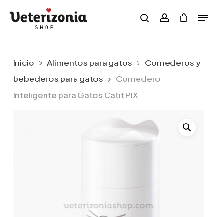
Skip
Menu
Men
to
search
account
main
content
Inicio
Alimentos para gatos
Comederos y
bebederos para gatos
Comedero
Inteligente para Gatos Catit PIXI