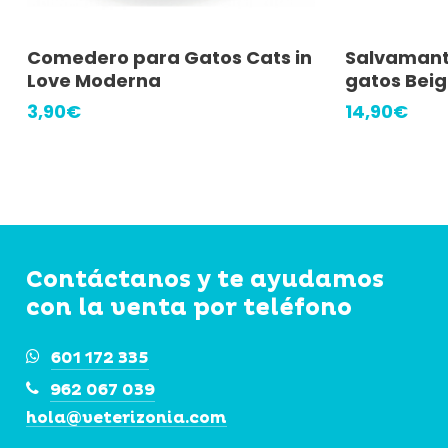
Añadir Al Carrito
A
Comedero para Gatos Cats in
Salvamant
Love Moderna
gatos Bei
3,90
€
14,90
€
Contáctanos y te ayudamos
con la venta por teléfono
601 172 335
962 067 039
hola@veterizonia.com