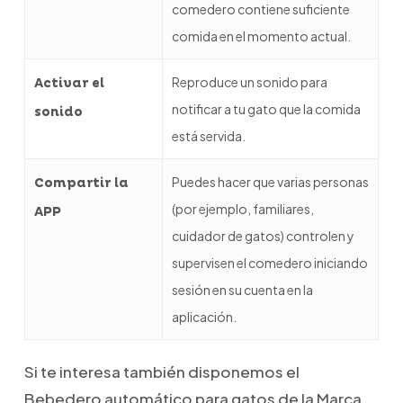
comedero contiene suficiente
comida en el momento actual.
Reproduce un sonido para
Activar el
notificar a tu gato que la comida
sonido
está servida.
Puedes hacer que varias personas
Compartir la
(por ejemplo, familiares,
APP
cuidador de gatos) controlen y
supervisen el comedero iniciando
sesión en su cuenta en la
aplicación.
Si te interesa también disponemos el
Bebedero automático para gatos
de la Marca