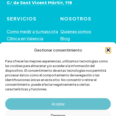
C/ de Sant Vicent Màrtir, 119
SERVICIOS
NOSOTROS
Como medir a tu mascota
Quienes somos
Clínica en Valencia
Blog
Peluquería de Mascotas
Contacto
Gestionar consentimiento
GUÍA DE COMPRA
+ INFORMACIÓN
Para ofrecer las mejores experiencias, utilizamos tecnologías como
las cookies para almacenar y/o acceder a la información del
dispositivo. El consentimiento de estas tecnologías nos permitirá
Preguntas frecuentes
Política de envío
procesar datos como el comportamiento de navegación o las
Paga a plazos con Klarna
Cambios y devoluciones
identificaciones únicas en este sitio. No consentir o retirar el
consentimiento, puede afectar negativamente a ciertas
Paga a plazos con
Política de Privacidad
características y funciones.
scalapay
Política de Cookies
Aviso legal
Aceptar
Denegar