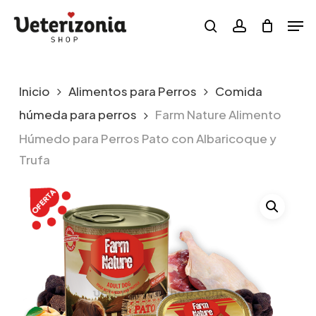
Skip
Menu
Men
to
search
account
main
content
Inicio
Alimentos para Perros
Comida
húmeda para perros
Farm Nature Alimento
Húmedo para Perros Pato con Albaricoque y
Trufa