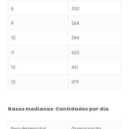
8
333
9
364
10
394
11
423
12
451
13
479
Razas medianas: Cantidades por día
Peso del perro (kg)
Gramos por día