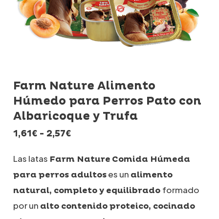
Farm Nature Alimento
Húmedo para Perros Pato con
Albaricoque y Trufa
Rango
1,61
€
-
2,57
€
de
precios:
Las latas
Farm Nature
Comida Húmeda
desde
es un
para perros
adultos
alimento
1,61€
hasta
formado
natural, completo y equilibrado
2,57€
por un
alto contenido proteico, cocinado