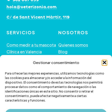
de
hola@veterizonia.com
producto
C/ de Sant Vicent Màrtir, 119
SERVICIOS
NOSOTROS
Como medir a tu mascota
Quienes somos
Clínica en Valencia
Blog
Peluquería de Mascotas
Contacto
Gestionar consentimiento
GUÍA DE COMPRA
+ INFORMACIÓN
Para ofrecer las mejores experiencias, utilizamos tecnologías como
las cookies para almacenar y/o acceder a la información del
dispositivo. El consentimiento de estas tecnologías nos permitirá
Preguntas frecuentes
Política de envío
procesar datos como el comportamiento de navegación o las
Paga a plazos con Klarna
Cambios y devoluciones
identificaciones únicas en este sitio. No consentir o retirar el
consentimiento, puede afectar negativamente a ciertas
Paga a plazos con
Política de Privacidad
características y funciones.
scalapay
Política de Cookies