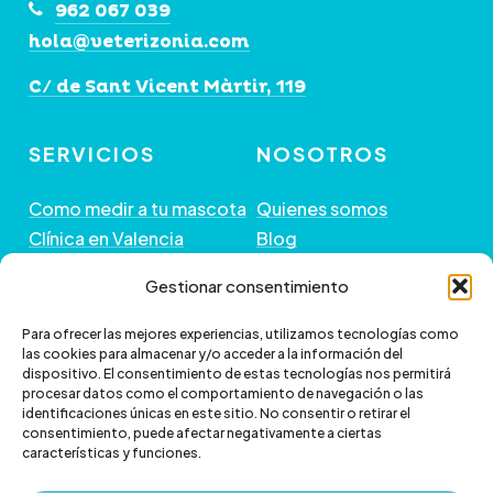
962 067 039
hola@veterizonia.com
C/ de Sant Vicent Màrtir, 119
SERVICIOS
NOSOTROS
Como medir a tu mascota
Quienes somos
Clínica en Valencia
Blog
Peluquería de Mascotas
Contacto
Gestionar consentimiento
GUÍA DE COMPRA
+ INFORMACIÓN
Para ofrecer las mejores experiencias, utilizamos tecnologías como
las cookies para almacenar y/o acceder a la información del
dispositivo. El consentimiento de estas tecnologías nos permitirá
Preguntas frecuentes
Política de envío
procesar datos como el comportamiento de navegación o las
Paga a plazos con Klarna
Cambios y devoluciones
identificaciones únicas en este sitio. No consentir o retirar el
consentimiento, puede afectar negativamente a ciertas
Paga a plazos con
Política de Privacidad
características y funciones.
scalapay
Política de Cookies