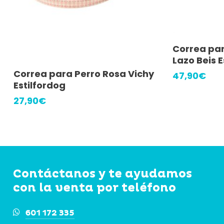
A
Correa par
Lazo Beis E
Añadir Al Carrito
Correa para Perro Rosa Vichy
47,90
€
Estilfordog
27,90
€
Contáctanos y te ayudamos
con la venta por teléfono
601 172 335