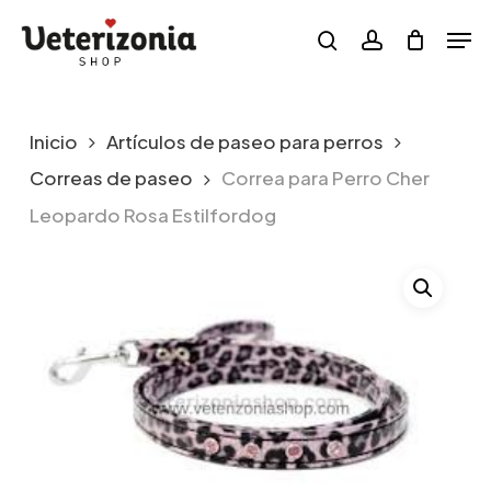
Skip
Menu
Men
to
search
account
main
content
Inicio
Artículos de paseo para perros
Correas de paseo
Correa para Perro Cher
Leopardo Rosa Estilfordog