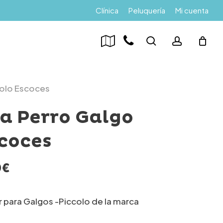
Menu
Clínica
Peluquería
Mi cuenta
search
account
colo Escoces
ra Perro Galgo
scoces
Rango
0
€
de
precios:
r para Galgos -Piccolo de la marca
desde