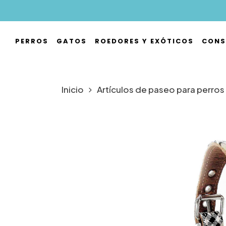
Skip
to
main
PERROS
GATOS
ROEDORES Y EXÓTICOS
CONS
content
Hit enter to search or ESC to close
Inicio
Artículos de paseo para perros