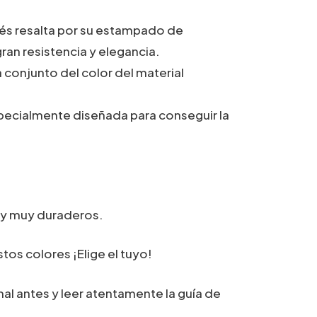
32,90€
cés resalta por su estampado de
hasta
ran resistencia y elegancia.
38,90€
a conjunto del color del material
pecialmente diseñada para conseguir la
 y muy duraderos.
tos colores ¡Elige el tuyo!
al antes y leer atentamente la guía de