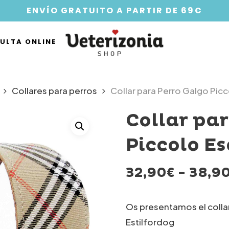
ENVÍO GRATUITO A PARTIR DE 69€
ULTA ONLINE
Collares para perros
Collar para Perro Galgo Pic
Collar pa
Piccolo E
32,90
€
-
38,9
Os presentamos el colla
Estilfordog