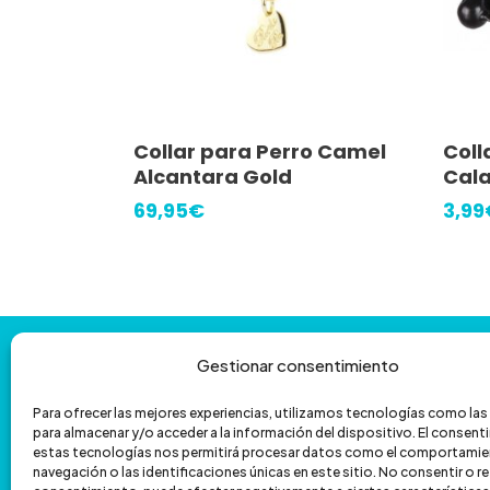
Este
Seleccionar Opciones
Collar para Perro Camel
Coll
producto
Alcantara Gold
Cala
tiene
69,95
€
3,99
múltiples
variantes.
Las
opciones
Contáctanos
y
te
ayudamos
con
se
Gestionar consentimiento
la
venta
por
teléfono
pueden
Para ofrecer las mejores experiencias, utilizamos tecnologías como la
elegir
para almacenar y/o acceder a la información del dispositivo. El consen
601 172 335
962 067 039
estas tecnologías nos permitirá procesar datos como el comportamie
en
navegación o las identificaciones únicas en este sitio. No consentir o ret
hola@veterizonia.com