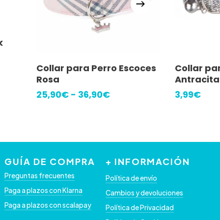
s
k
Este
Seleccionar Opciones
Collar para Perro Escoces
Collar par
o
producto
Rosa
Antracita
s:
tiene
Rango
25,90
€
-
36,90
€
3,99
€
e
múltiples
de
€
precios:
variantes.
desde
€
Las
25,90€
hasta
opciones
36,90€
GUÍA DE COMPRA
+ INFORMACIÓN
se
Preguntas frecuentes
pueden
Política de envío
Paga a plazos con Klarna
elegir
Cambios y devoluciones
Paga a plazos con scalapay
en
Política de Privacidad