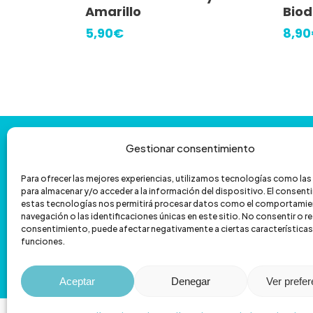
Amarillo
Biod
5,90
€
8,90
Contáctanos
y
te
ayudamos
con
Gestionar consentimiento
la
venta
por
teléfono
Para ofrecer las mejores experiencias, utilizamos tecnologías como la
para almacenar y/o acceder a la información del dispositivo. El consen
601 172 335
962 067 039
estas tecnologías nos permitirá procesar datos como el comportamie
navegación o las identificaciones únicas en este sitio. No consentir o ret
hola@veterizonia.com
consentimiento, puede afectar negativamente a ciertas características
funciones.
C/ de Sant Vicent Màrtir, 119
Aceptar
Denegar
Ver prefe