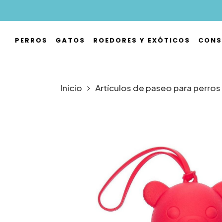
Skip
to
main
PERROS
GATOS
ROEDORES Y EXÓTICOS
CONS
content
Hit enter to search or ESC to close
Inicio
Artículos de paseo para perros