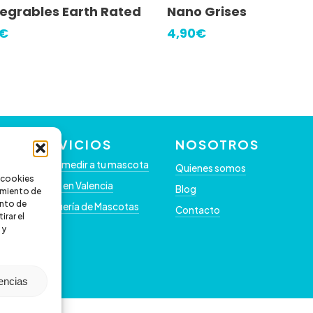
egrables Earth Rated
Nano Grises
€
4,90
€
SERVICIOS
NOSOTROS
Como medir a tu mascota
Quienes somos
s cookies
Clínica en Valencia
Blog
timiento de
nto de
Peluquería de Mascotas
Contacto
irar el
 y
rencias