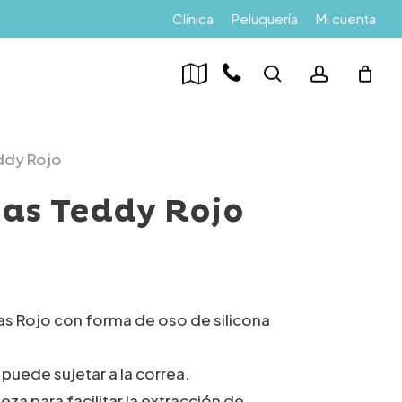
Menu
Clínica
Peluquería
Mi cuenta
search
account
ddy Rojo
sas Teddy Rojo
as Rojo con forma de oso de silicona
puede sujetar a la correa.
eza para facilitar la extracción de