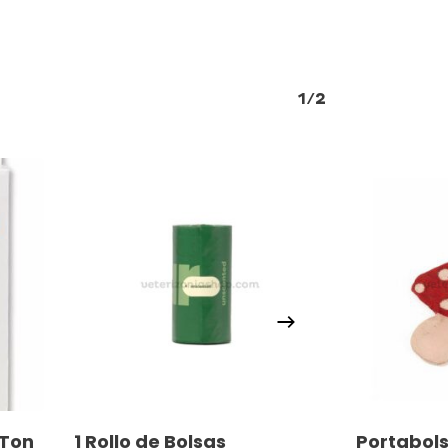
1/2
Añadir Al Carrito
Añ
 Ton
1 Rollo de Bolsas
Portabols