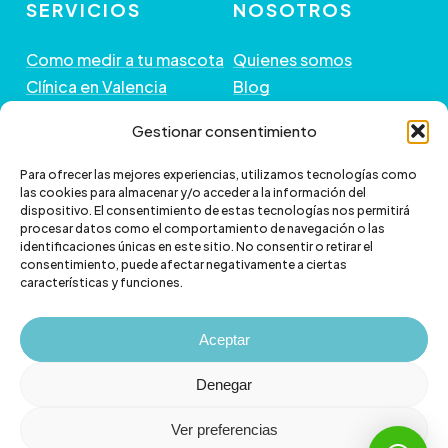
SERVICIOS
NOSOTROS
Como medir a tu mascota
Quienes somos
Clínica en Valencia
Blog
Peluquería de Mascotas
Contacto
Gestionar consentimiento
GUÍA DE COMPRA
+ INFORMACIÓN
Para ofrecer las mejores experiencias, utilizamos tecnologías como
las cookies para almacenar y/o acceder a la información del
dispositivo. El consentimiento de estas tecnologías nos permitirá
Preguntas frecuentes
Política de envío
procesar datos como el comportamiento de navegación o las
Paga a plazos con Klarna
Cambios y devoluciones
identificaciones únicas en este sitio. No consentir o retirar el
consentimiento, puede afectar negativamente a ciertas
Paga a plazos con
Política de Privacidad
características y funciones.
scalapay
Política de Cookies
Aviso legal
Aceptar
Denegar
Ver preferencias
© 2026 Veterizonia.