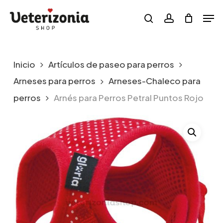
Skip
Menu
Men
to
search
account
main
content
Inicio
Artículos de paseo para perros
Arneses para perros
Arneses-Chaleco para
perros
Arnés para Perros Petral Puntos Rojo