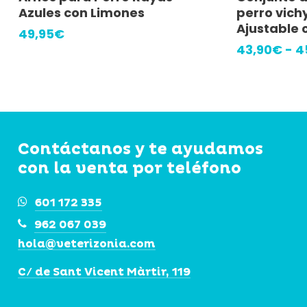
producto
producto
Azules con Limones
perro vichy
tiene
tiene
Ajustable 
49,95
€
múltiples
múltiples
43,90
€
-
4
variantes.
variantes.
Las
Las
opciones
opciones
se
se
Contáctanos y te ayudamos
pueden
pueden
con la venta por teléfono
elegir
elegir
en
en
601 172 335
la
la
962 067 039
página
página
hola@veterizonia.com
de
de
C/ de Sant Vicent Màrtir, 119
producto
producto