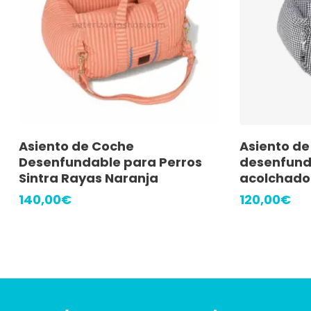
Añadir Al Carrito
A
Asiento de Coche
Asiento de
Desenfundable para Perros
desenfund
Sintra Rayas Naranja
acolchado
140,00
€
120,00
€