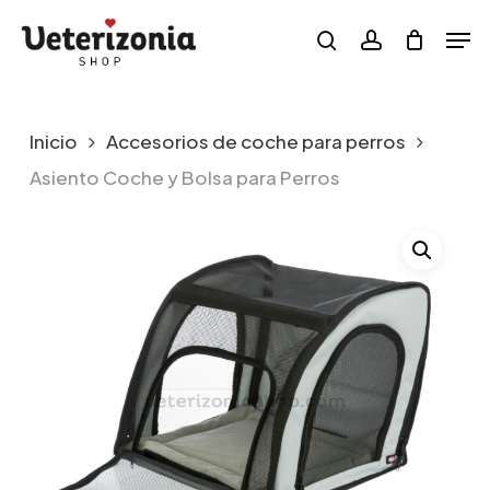
Skip
Menu
Men
to
search
account
main
content
Inicio
Accesorios de coche para perros
Asiento Coche y Bolsa para Perros