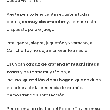
puede vivir sin él.
A este perrito le encanta seguirte a todas
partes,
y siempre está
es muy observador
dispuesto para el juego.
Inteligente, alegre,
juguetón
y vivaracho, el
Caniche Toy no deja indiferente a nadie.
Es un can
capaz de aprender muchísimas
y de forma muy rápida, e
cosas
incluso,
, que no duda
guardián de su hogar
en ladrar ante la presencia de extraños
demostrando su protección.
Pero si en algo destaca el Poodle Toy es en
su