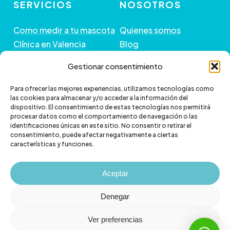
SERVICIOS
NOSOTROS
Como medir a tu mascota
Quienes somos
Clínica en Valencia
Blog
Peluquería de Mascotas
Contacto
Gestionar consentimiento
GUÍA DE COMPRA
+ INFORMACIÓN
Para ofrecer las mejores experiencias, utilizamos tecnologías como
las cookies para almacenar y/o acceder a la información del
dispositivo. El consentimiento de estas tecnologías nos permitirá
Preguntas frecuentes
Política de envío
procesar datos como el comportamiento de navegación o las
Paga a plazos con Klarna
Cambios y devoluciones
identificaciones únicas en este sitio. No consentir o retirar el
consentimiento, puede afectar negativamente a ciertas
Paga a plazos con
Política de Privacidad
características y funciones.
scalapay
Política de Cookies
Aviso legal
Aceptar
Denegar
Ver preferencias
© 2026 Veterizonia.