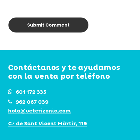
Contáctanos y te ayudamos
con la venta por teléfono
601 172 335
962 067 039
hola@veterizonia.com
C/ de Sant Vicent Màrtir, 119