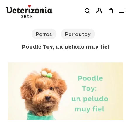
Skip
Menu
Men
to
search
account
main
content
Perros
Perros toy
Poodle Toy, un peludo muy fiel