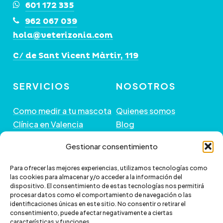
601 172 335
962 067 039
hola@veterizonia.com
C/ de Sant Vicent Màrtir, 119
SERVICIOS
NOSOTROS
Como medir a tu mascota
Quienes somos
Clínica en Valencia
Blog
Peluquería de Mascotas
Contacto
Gestionar consentimiento
GUÍA DE COMPRA
+ INFORMACIÓN
Para ofrecer las mejores experiencias, utilizamos tecnologías como
las cookies para almacenar y/o acceder a la información del
dispositivo. El consentimiento de estas tecnologías nos permitirá
Preguntas frecuentes
Política de envío
procesar datos como el comportamiento de navegación o las
Paga a plazos con Klarna
Cambios y devoluciones
identificaciones únicas en este sitio. No consentir o retirar el
consentimiento, puede afectar negativamente a ciertas
Paga a plazos con
Política de Privacidad
características y funciones.