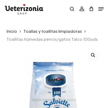
Skip
Menu
Men
to
search
account
main
content
Inicio
Toallas y toallitas limpiadoras
Toallitas húmedas perros/gatos Talco 100uds