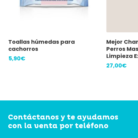
Añadir Al Carrito
A
Toallas húmedas para
Mejor Cha
cachorros
Perros Mas
Limpieza E
5,90
€
27,00
€
Contáctanos y te ayudamos
con la venta por teléfono