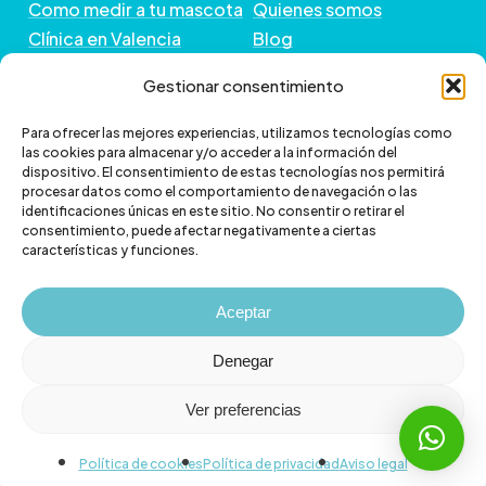
Como medir a tu mascota
Quienes somos
Clínica en Valencia
Blog
Peluquería de Mascotas
Contacto
Gestionar consentimiento
GUÍA DE COMPRA
+ INFORMACIÓN
Para ofrecer las mejores experiencias, utilizamos tecnologías como
las cookies para almacenar y/o acceder a la información del
dispositivo. El consentimiento de estas tecnologías nos permitirá
Preguntas frecuentes
Política de envío
procesar datos como el comportamiento de navegación o las
Paga a plazos con Klarna
Cambios y devoluciones
identificaciones únicas en este sitio. No consentir o retirar el
consentimiento, puede afectar negativamente a ciertas
Paga a plazos con
Política de Privacidad
características y funciones.
scalapay
Política de Cookies
Aviso legal
Aceptar
Denegar
Ver preferencias
© 2026 Veterizonia.
facebook
instagram
Política de cookies
Política de privacidad
Aviso legal