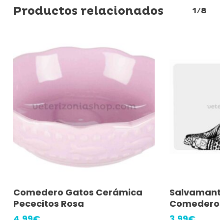
Productos relacionados
1/8
Leer Más
A
Comedero Gatos Cerámica
Salvamant
Pececitos Rosa
Comederos
4,99
€
3,99
€