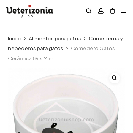
Skip
Menu
Men
to
search
account
main
content
Inicio
Alimentos para gatos
Comederos y
bebederos para gatos
Comedero Gatos
Cerámica Gris Mimi